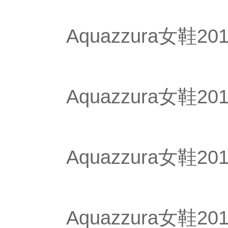
Aquazzura女鞋
Aquazzura女鞋
Aquazzura女鞋
Aquazzura女鞋