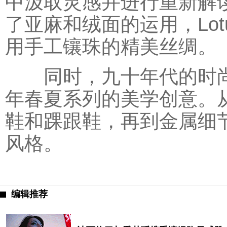
中汲取灵感并进行重新解读，Lil
了亚麻和绒面的运用，Lotus 
用手工镶珠的精美丝绸。
同时，九十年代的时尚理念
年春夏系列的美学创意。
鞋和踝跟鞋，再到金属细
风格。
编辑推荐