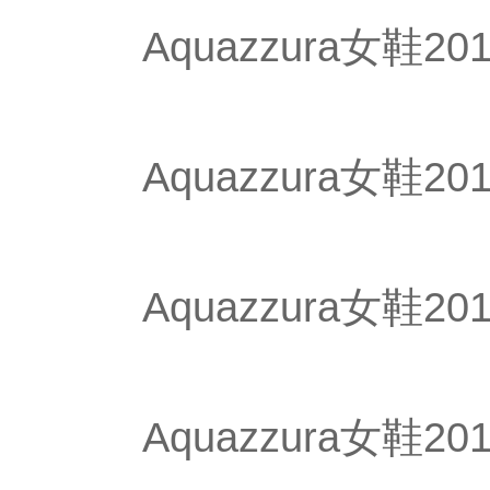
Aquazzura女鞋
Aquazzura女鞋
Aquazzura女鞋
Aquazzura女鞋